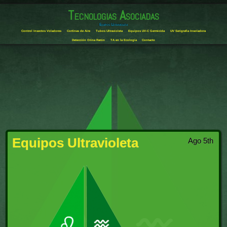
Tecnologias Asociadas
Equipos Ultravioleta
Control Insectos Voladores
Cortinas de Aire
Tubos Ultravioleta
Equipos UV-C Germicida
UV Serigrafia Insoladora
Detección Orina Ratón
TA en la Ecología
Contacto
Equipos Ultravioleta
Ago 5th