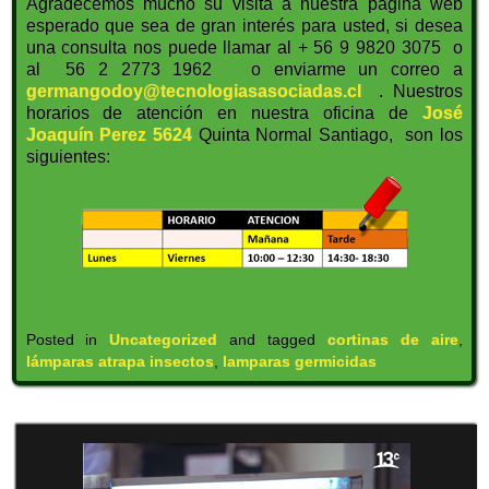
Agradecemos mucho su visita a nuestra pagina web
esperado que sea de gran interés para usted, si desea
una consulta nos puede llamar al + 56 9 9820 3075 o
al 56 2 2773 1962 o enviarme un correo a
germangodoy@tecnologiasasociadas.cl
. Nuestros
horarios de atención en nuestra oficina de
José
Joaquín Perez 5624
Quinta Normal Santiago, son los
siguientes:
Posted in
Uncategorized
and tagged
cortinas de aire
,
lámparas atrapa insectos
,
lamparas germicidas