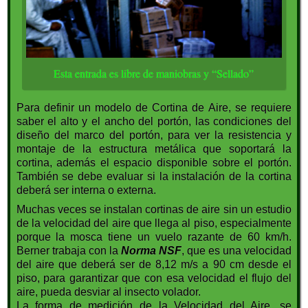
Esta entrada es libre de maniobras y “Sellado”
Para definir un modelo de Cortina de Aire, se requiere
saber el alto y el ancho del portón, las condiciones del
diseño del marco del portón, para ver la resistencia y
montaje de la estructura metálica que soportará la
cortina, además el espacio disponible sobre el portón.
También se debe evaluar si la instalación de la cortina
deberá ser interna o externa.
Muchas veces se instalan cortinas de aire sin un estudio
de la velocidad del aire que llega al piso, especialmente
porque la mosca tiene un vuelo razante de 60 km/h.
Berner trabaja con la
Norma NSF
, que es una velocidad
del aire que deberá ser de 8,12 m/s a 90 cm desde el
piso, para garantizar que con esa velocidad el flujo del
aire, pueda desviar al insecto volador.
La forma de medición de la Velocidad del Aire, se