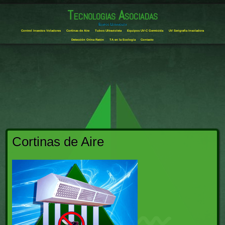
Tecnologias Asociadas
Equipos Ultravioleta
Control Insectos Voladores
Cortinas de Aire
Tubos Ultravioleta
Equipos UV-C Germicida
UV Serigrafia Insoladora
Detección Orina Ratón
TA en la Ecología
Contacto
Cortinas de Aire